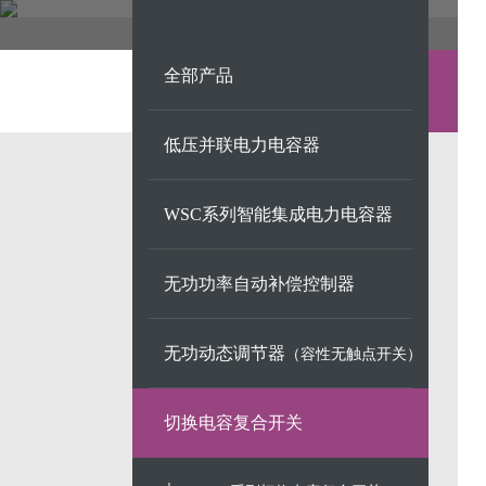
全部产品
低压并联电力电容器
WSC系列智能集成电力电容器
无功功率自动补偿控制器
无功动态调节器
（容性无触点开关）
切换电容复合开关