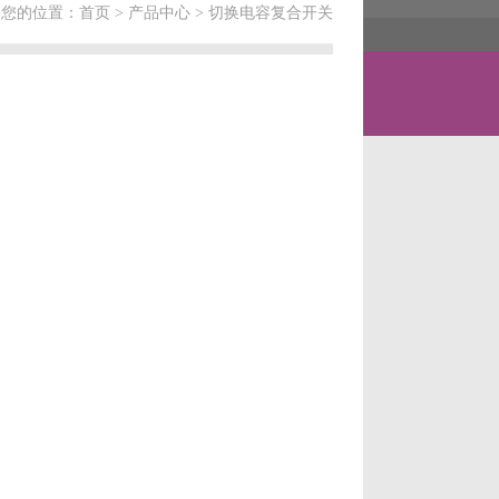
您的位置：
首页
>
产品中心
>
切换电容复合开关
|
人力资源
English
售后服务
联系我们