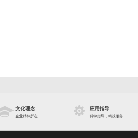
文化理念
应用指导
企业精神所在
科学指导，精诚服务